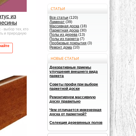
СТАТЬИ
тус из
Все статьи
(120)
Ламинат
(39)
весины
Массивная доска
(18)
- выбор тех, кто
Паркетная доска
(30)
ть и природную
Полы из дерева
(13)
Полы из паркета
(7)
Пробковые покрытия
(3)
найте
Ремонт дома
(10)
НОВЫЕ СТАТЬИ
Декоративные приемы
улучшения внешнего вида
паркета
Советы профи при выборе
паркетной доски
Ремонтируем массивную
доску правильно
Чем отличается инженерная
доска от паркетной?
Селекция деревянных полов