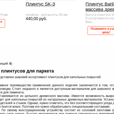
Плинтус SK-3
Плинтус Barli
массива дре
70 мм.
профиль - для высоты 90 мм.
Высота плинтуса 58
440,00 руб.
В ассортименте пор
те
Виш...
Позвоните и уз
цену!
зиций:
6
)
 плинтусов для паркета
дставлен широкий ассортимент плинтусов для напольных покрытий:
лавное преимущество применения данного изделия заключается в том, чт
роводку. Стоит недорого и является доступным материалом для широкого к
ся для ламината;
тавливается из цельного древесного массива. Имеется возможность выкра
ит для напольных покрытий из натуральных древесных материалов. Устано
деталей и стыков. Однако, нужно отметить, что без соответствующего ухода
но боится влаги. Поэтому его нужно обрабатывать специальными составами;
По своему конструкционному устройству состоит из сосновой заготовки (
нкого слоя шпона. Быстро монтируется при помощи специальных креплени