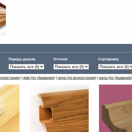
Порода дерева
Оттенок
Сортировка
возрастанию)
|
имя (по убыванию)
|
цена (по возрастанию)
|
цена (по убыванию