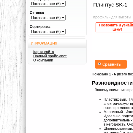
Плинтус SK-1
Оттенок
профиль - для высоты 
Позвоните и узнай
Сортировка
цену!
ИНФОРМАЦИЯ
Карта сайта
Полный прайс-лист
О компании
Сравнить
Показано
1
-
6
(всего по
Разновидности
Вашему вниманию пре
Пластиковый. Г
электрическую п
всего применяет
Массивный. Изго
Идеально подход
дополнительных 
в негодность. О
Шпонированный. 
материал) и то