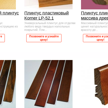
 плинтус
Плинтус пластиковый
Плинтус плин
Korner LP-52.1
массива дре
ус
Универсальный плинтус для отделки
Массивный плинтус 
нструкцию из
любого вида твердых напольных
ценит натуральнос
..
покрытий. Пли...
красоту де...
те
Позвоните и узнайте
Позвоните и уз
цену!
цену!