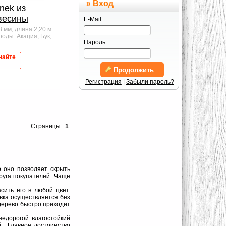
» Вход
nek из
весины
E-Mail:
 мм, длина 2,20 м.
оды: Акация, Бук,
Пароль:
найте
Продолжить
Регистрация
|
Забыли пароль?
Страницы:
1
о оно позволяет скрыть
руга покупателей. Чаще
сить его в любой цвет.
вка осуществляется без
 дерево быстро приходит
недорогой влагостойкий
й. Главное достоинство