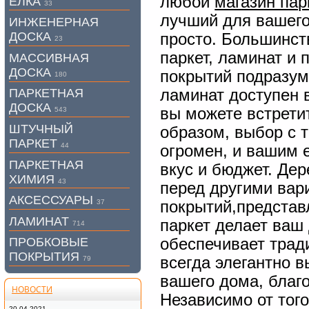
любой
магазин пар
ЕЛКА
33
лучший для вашего
ИНЖЕНЕРНАЯ
ДОСКА
просто. Большинст
23
паркет, ламинат и 
МАССИВНАЯ
ДОСКА
покрытий подразум
180
ламинат доступен в
ПАРКЕТНАЯ
ДОСКА
вы можете встрети
543
ШТУЧНЫЙ
образом, выбор с т
ПАРКЕТ
44
огромен, и вашим 
ПАРКЕТНАЯ
вкус и бюджет. Де
ХИМИЯ
43
перед другими вар
АКСЕССУАРЫ
покрытий,представ
37
ЛАМИНАТ
паркет делает ваш
714
обеспечивает трад
ПРОБКОВЫЕ
ПОКРЫТИЯ
всегда элегантно в
79
вашего дома, благ
НОВОСТИ
Независимо от тог
20.04.2021