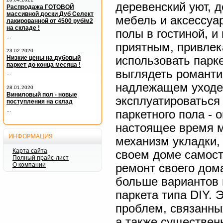
деревенский уют, 
Распродажа ГОТОВОЙ
массивной доски Дуб Селект
мебель и аксессуа
лакированной от 4500 руб/м2
на складе !
полы в гостиной, и
...
приятным, привле
23.02.2020
использовать парк
Низкие цены на дубовый
паркет до конца месяца !
выглядеть романти
...
надлежащем уходе 
28.01.2020
Виниловый пол - новые
эксплуатироваться
поступления на склад
...
паркетного пола - 
настоящее время м
ИНФОРМАЦИЯ
механизм укладки, 
Карта сайта
своем доме самост
Полный прайс-лист
О компании
ремонт своего дом
больше вариантов 
паркета
типа DIY. 
проблем, связанны
а также существен