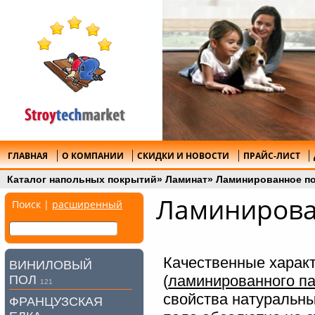
ГЛАВНАЯ
О КОМПАНИИ
СКИДКИ И НОВОСТИ
ПРАЙС-ЛИСТ
Каталог напольных покрытий
»
Ламинат
»
Ламинированное по
Ламинирова
Поиск |
расширенный
Качественные харак
ВИНИЛОВЫЙ
(
ламинированного па
ПОЛ
121
свойства натуральн
ФРАНЦУЗСКАЯ