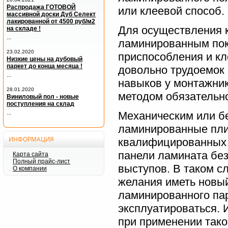
Распродажа ГОТОВОЙ
или клеевой способ.
массивной доски Дуб Селект
лакированной от 4500 руб/м2
Для осуществления к
на складе !
...
ламинированным по
23.02.2020
приспособления и кл
Низкие цены на дубовый
паркет до конца месяца !
довольно трудоемок
...
навыков у монтажник
28.01.2020
методом обязательн
Виниловый пол - новые
поступления на склад
...
Механическим или б
ламинированные пли
ИНФОРМАЦИЯ
квалифицированных с
панели ламината без
Карта сайта
Полный прайс-лист
выступов. В таком с
О компании
желания иметь новый
ламинированного пар
эксплуатироваться. И
при применении тако