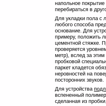
напольное покрытие 
перебираться в друг
Для укладки пола с
любого способа пре
основание. Для устр
примеру, положить 
цементной стяжке. 
проверяется уровнем
метр), вслед за эти
пробковой специаль
паркет кладется обя
неровностей на пове
посторонних звуков.
Для устройства
подл
вспененный полимер
сделанная из пробки