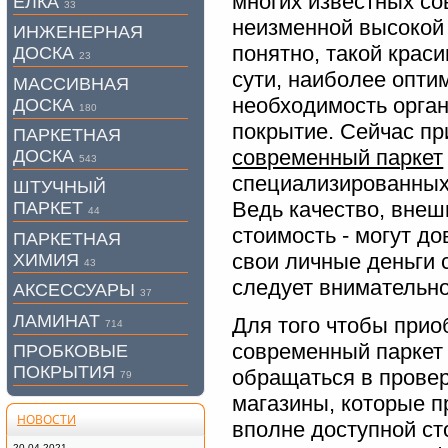
многих известных со
ЕЛКА
33
неизменной высокой 
ИНЖЕНЕРНАЯ
понятно, такой крас
ДОСКА
23
сути, наиболее опти
МАССИВНАЯ
необходимость орган
ДОСКА
180
покрытие. Сейчас п
ПАРКЕТНАЯ
современный паркет
ДОСКА
543
специализированных 
ШТУЧНЫЙ
Ведь качество, внеш
ПАРКЕТ
44
стоимость - могут д
ПАРКЕТНАЯ
свои личные деньги 
ХИМИЯ
43
следует внимательно
АКСЕССУАРЫ
37
ЛАМИНАТ
Для того чтобы при
714
современный паркет
ПРОБКОВЫЕ
ПОКРЫТИЯ
обращаться в прове
79
магазины, которые п
НОВОСТИ
вполне доступной ст
20.04.2021