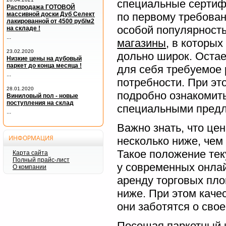
специальные сертифи
Распродажа ГОТОВОЙ
по первому требова
массивной доски Дуб Селект
лакированной от 4500 руб/м2
особой популярност
на складе !
...
магазины
, в которы
23.02.2020
дольно широк. Остае
Низкие цены на дубовый
паркет до конца месяца !
для себя требуемое 
...
потребности. При эт
28.01.2020
подробно ознакомить
Виниловый пол - новые
поступления на склад
специальными пред
...
Важно знать, что це
ИНФОРМАЦИЯ
несколько ниже, че
Такое положение тек
Карта сайта
Полный прайс-лист
у современных онлай
О компании
аренду торговых пло
ниже. При этом каче
они заботятся о сво
Посещая паркетный и