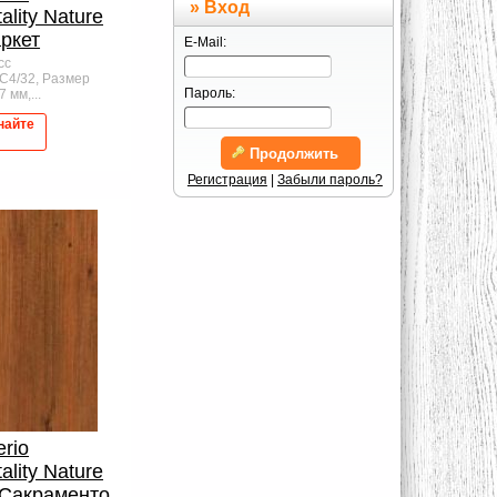
» Вход
ality Nature
ркет
E-Mail:
сс
AC4/32, Размер
Пароль:
 мм,...
найте
Продолжить
Регистрация
|
Забыли пароль?
erio
ality Nature
 Сакраменто