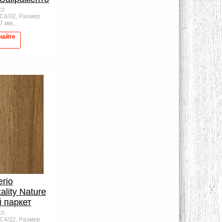
сс
AC4/32, Размер
 мм,...
найте
erio
ality Nature
 паркет
сс
AC4/32, Размер