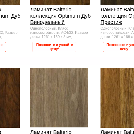
o
Ламинат Balterio
Ламинат Balt
imum Дуб
коллекция Optimum Дуб
коллекция O
Винодельный
Престиж
Однополосный. Класс
Однополосный. Кл
32, Размер
износостойкости: AC4/32, Размер
износостойкости: 
...
доски: 1261 x 189 x 8 мм,...
доски: 1261 x 189 x 8
те
Позвоните и узнайте
Позвоните и уз
цену!
цену!
o
Ламинат Balterio
Ламинат Balt