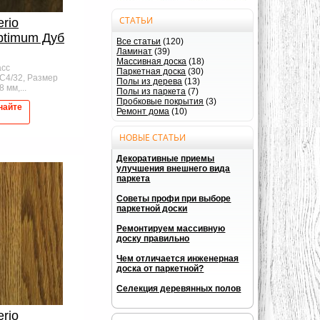
СТАТЬИ
erio
ptimum Дуб
Все статьи
(120)
Ламинат
(39)
Массивная доска
(18)
асс
Паркетная доска
(30)
AC4/32, Размер
Полы из дерева
(13)
 мм,...
Полы из паркета
(7)
Пробковые покрытия
(3)
найте
Ремонт дома
(10)
НОВЫЕ СТАТЬИ
Декоративные приемы
улучшения внешнего вида
паркета
Советы профи при выборе
паркетной доски
Ремонтируем массивную
доску правильно
Чем отличается инженерная
доска от паркетной?
Селекция деревянных полов
erio