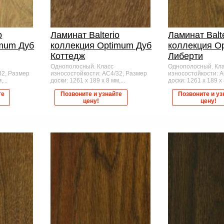
o
Ламинат Balterio
Ламинат Balt
imum Дуб
коллекция Optimum Дуб
коллекция O
Коттедж
Либерти
Однополосный. Класс
Однополосный. Кл
32, Размер
износостойкости: AC4/32, Размер
износостойкости: 
...
доски: 1261 x 189 x 8 мм,...
доски: 1261 x 189 x 8
те
Позвоните и узнайте
Позвоните и уз
цену!
цену!