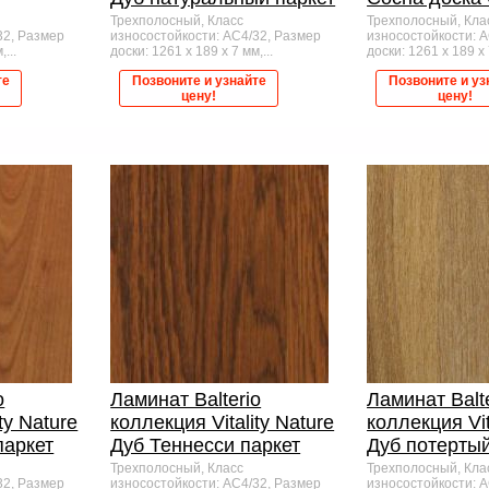
Трехполосный, Класс
Трехполосный, Кла
32, Размер
износостойкости: AC4/32, Размер
износостойкости: 
...
доски: 1261 x 189 x 7 мм,...
доски: 1261 x 189 x 7
те
Позвоните и узнайте
Позвоните и уз
цену!
цену!
o
Ламинат Balterio
Ламинат Balt
ty Nature
коллекция Vitality Nature
коллекция Vit
паркет
Дуб Теннесси паркет
Дуб потертый
Трехполосный, Класс
Трехполосный, Кла
32, Размер
износостойкости: AC4/32, Размер
износостойкости: 