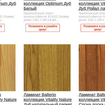
imum Дуб
коллекция Optimum Дуб
коллекция Vit
Белый
Дуб Ройал па
Однополосный. Класс
Трехполосный, Кла
32, Размер
износостойкости: AC4/32, Размер
износостойкости: 
...
доски: 1261 x 189 x 8 мм,...
доски: 1261 x 189 x 7
те
Позвоните и узнайте
Позвоните и уз
цену!
цену!
o
Ламинат Balterio
Ламинат Balt
ty Nature
коллекция Vitality Nature
коллекция Vit
Дуб натуральный паркет
Сосна доска