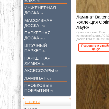
ЕЛКА
33
ИНЖЕНЕРНАЯ
ДОСКА
23
Ламинат Balteri
МАССИВНАЯ
коллекция Opt
ДОСКА
180
Лаунж
ПАРКЕТНАЯ
Однополосный. Класс
износостойкости: AC4/
ДОСКА
543
доски: 1261 x 189 x 8 мм,
ШТУЧНЫЙ
Позвоните и узнай
цену!
ПАРКЕТ
44
ПАРКЕТНАЯ
ХИМИЯ
43
АКСЕССУАРЫ
37
ЛАМИНАТ
714
ПРОБКОВЫЕ
ПОКРЫТИЯ
79
НОВОСТИ
20.04.2021