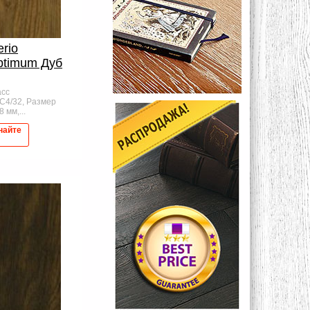
erio
ptimum Дуб
асс
AC4/32, Размер
 мм,...
найте