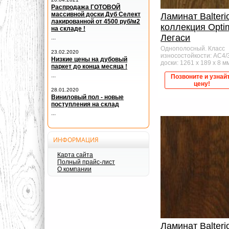
Распродажа ГОТОВОЙ
массивной доски Дуб Селект
Ламинат Balteri
лакированной от 4500 руб/м2
коллекция Opt
на складе !
Легаси
...
Однополосный. Класс
23.02.2020
износостойкости: AC4/
Низкие цены на дубовый
доски: 1261 x 189 x 8 мм,
паркет до конца месяца !
...
Позвоните и узнай
цену!
28.01.2020
Виниловый пол - новые
поступления на склад
...
ИНФОРМАЦИЯ
Карта сайта
Полный прайс-лист
О компании
Ламинат Balteri