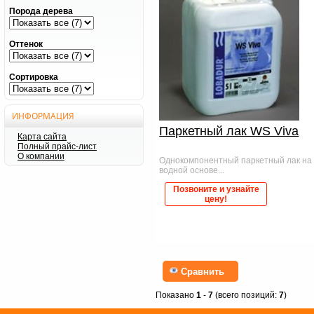
Порода дерева
Оттенок
Сортировка
ИНФОРМАЦИЯ
Паркетный лак WS Viva
Карта сайта
Полный прайс-лист
О компании
Однокомпонентный паркетный лак на
водной основе...
Позвоните и узнайте
цену!
Сравнить
Показано
1
-
7
(всего позиций:
7
)