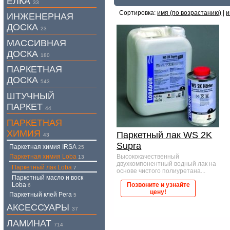
ЕЛКА
33
Сортировка:
имя (по возрастанию)
|
и
ИНЖЕНЕРНАЯ
ДОСКА
23
МАССИВНАЯ
ДОСКА
180
ПАРКЕТНАЯ
ДОСКА
543
ШТУЧНЫЙ
ПАРКЕТ
44
ПАРКЕТНАЯ
ХИМИЯ
Паркетный лак WS 2K
43
Supra
Паркетная химия IRSA
25
Паркетная химия Loba
Высококачественный
13
двухкомпонентный водный лак на
Паркетный лак Loba
7
основе чистого полиуретана...
Паркетный масло и воск
Позвоните и узнайте
Loba
6
цену!
Паркетный клей Pera
5
АКСЕССУАРЫ
37
ЛАМИНАТ
714