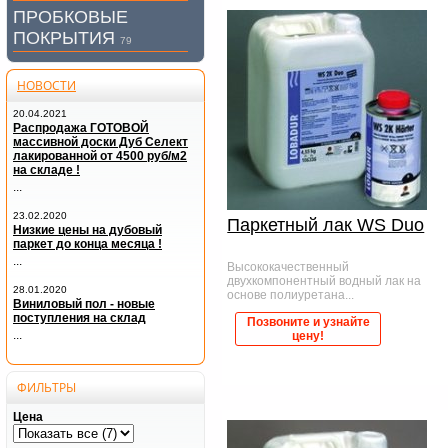
ПРОБКОВЫЕ
ПОКРЫТИЯ
79
НОВОСТИ
20.04.2021
Распродажа ГОТОВОЙ
массивной доски Дуб Селект
лакированной от 4500 руб/м2
на складе !
...
23.02.2020
Паркетный лак WS Duo
Низкие цены на дубовый
паркет до конца месяца !
...
Высококачественный
двухкомпонентный водный лак на
28.01.2020
основе полиуретана...
Виниловый пол - новые
поступления на склад
Позвоните и узнайте
...
цену!
ФИЛЬТРЫ
Цена