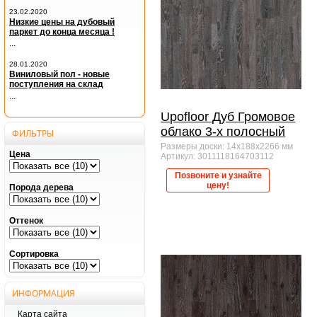
23.02.2020
Низкие цены на дубовый
паркет до конца месяца !
...
28.01.2020
Виниловый пол - новые
поступления на склад
...
Upofloor Дуб Громовое
облако 3-х полосный
ФИЛЬТРЫ
Размеры доски: 14x188x2266 мм
Цена
Артикул: 3011118164703112
Позвоните и узнайте
цену!
Порода дерева
Оттенок
Сортировка
ИНФОРМАЦИЯ
Карта сайта