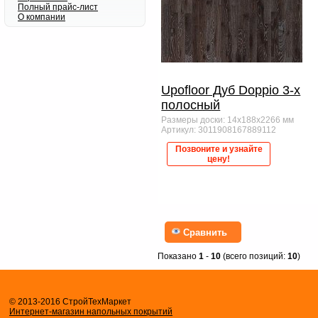
Полный прайс-лист
О компании
Upofloor Дуб Doppio 3-х
полосный
Размеры доски: 14x188x2266 мм
Артикул: 3011908167889112
Позвоните и узнайте
цену!
Сравнить
Показано
1
-
10
(всего позиций:
10
)
© 2013-2016 СтройТехМаркет
Интернет-магазин напольных покрытий