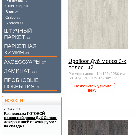
Polarwood
12
Quick-Step
38
Boen
26
Grabo
15
Sinteros
18
ШТУЧНЫЙ
ПАРКЕТ
44
ПАРКЕТНАЯ
ХИМИЯ
43
Upofloor Дуб Мороз 3-х
АКСЕССУАРЫ
37
полосный
ЛАМИНАТ
714
Размеры доски: 14x188x2266 мм
Артикул: 3011068167805112
ПРОБКОВЫЕ
ПОКРЫТИЯ
Позвоните и узнайте
79
цену!
НОВОСТИ
20.04.2021
Распродажа ГОТОВОЙ
массивной доски Дуб Селект
лакированной от 4500 руб/м2
на складе !
...