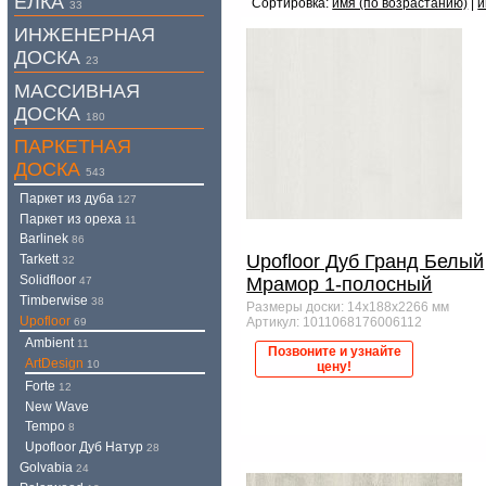
ЕЛКА
Сортировка:
имя (по возрастанию)
|
и
33
ИНЖЕНЕРНАЯ
ДОСКА
23
МАССИВНАЯ
ДОСКА
180
ПАРКЕТНАЯ
ДОСКА
543
Паркет из дуба
127
Паркет из ореха
11
Barlinek
86
Upofloor Дуб Гранд Белый
Tarkett
32
Solidfloor
Мрамор 1-полосный
47
Timberwise
38
Размеры доски: 14x188x2266 мм
Upofloor
Артикул: 1011068176006112
69
Ambient
11
Позвоните и узнайте
ArtDesign
10
цену!
Forte
12
New Wave
Tempo
8
Upofloor Дуб Натур
28
Golvabia
24