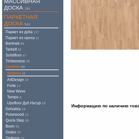
МАССИВНАЯ
ДОСКА
180
ПАРКЕТНАЯ
ДОСКА
543
Паркет из дуба
127
Паркет из ореха
11
Barlinek
86
Tarkett
32
Solidfloor
47
Timberwise
38
Upofloor
69
Ambient
11
ArtDesign
10
Forte
12
New Wave
Tempo
8
Upofloor Дуб Натур
28
Информацию по наличию товара
Golvabia
24
Polarwood
12
Quick-Step
38
Boen
26
Grabo
15
Sinteros
18