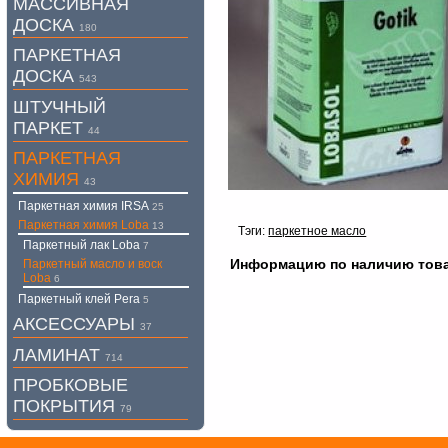
МАССИВНАЯ
ДОСКА
180
ПАРКЕТНАЯ
ДОСКА
543
ШТУЧНЫЙ
ПАРКЕТ
44
ПАРКЕТНАЯ
ХИМИЯ
43
Паркетная химия IRSA
25
Паркетная химия Loba
13
Тэги:
паркетное масло
Паркетный лак Loba
7
Информацию по наличию товара
Паркетный масло и воск
Loba
6
Паркетный клей Pera
5
АКСЕССУАРЫ
37
ЛАМИНАТ
714
ПРОБКОВЫЕ
ПОКРЫТИЯ
79