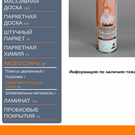
МАССИВНАЯ
ДОСКА
180
ПАРКЕТНАЯ
ДОСКА
543
ШТУЧНЫЙ
ПАРКЕТ
44
ПАРКЕТНАЯ
ХИМИЯ
43
АКСЕССУАРЫ
37
Плинтус деревянный
Информацию по наличию товара
6
Подложка
5
Средства по уходу за
полом
21
Шлифовальные материалы
5
ЛАМИНАТ
714
ПРОБКОВЫЕ
ПОКРЫТИЯ
79