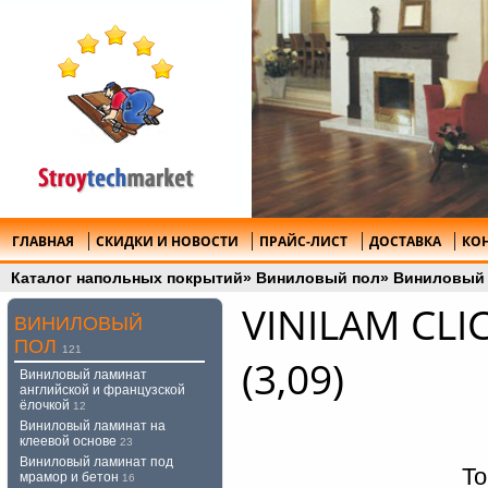
ГЛАВНАЯ
СКИДКИ И НОВОСТИ
ПРАЙС-ЛИСТ
ДОСТАВКА
КО
Каталог напольных покрытий
»
Виниловый пол
»
Виниловый 
VINILAM CLI
ВИНИЛОВЫЙ
ПОЛ
121
(3,09)
Виниловый ламинат
английской и французской
ёлочкой
12
Виниловый ламинат на
клеевой основе
23
Виниловый ламинат под
То
мрамор и бетон
16