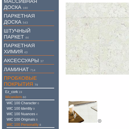
МАССИВНАЯ
ДОСКА
180
ПАРКЕТНАЯ
ДОСКА
543
ШТУЧНЫЙ
ПАРКЕТ
44
ПАРКЕТНАЯ
ХИМИЯ
43
АКСЕССУАРЫ
37
ЛАМИНАТ
714
ПРОБКОВЫЕ
ПОКРЫТИЯ
79
Ez_cork
19
Wicanders
60
WIC 100 Character
6
WIC 100 Identity
9
WIC 100 Nuances
4
WIC 100 Originals
8
WIC 100 Personality
8