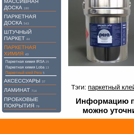
МАССИВНАЯ
ДОСКА
180
ПАРКЕТНАЯ
ДОСКА
543
ШТУЧНЫЙ
ПАРКЕТ
44
ПАРКЕТНАЯ
ХИМИЯ
43
Паркетная химия IRSA
25
Паркетная химия Loba
13
Паркетный клей Pera
5
АКСЕССУАРЫ
37
Тэги:
паркетный кле
ЛАМИНАТ
714
ПРОБКОВЫЕ
Информацию по
ПОКРЫТИЯ
79
можно уточни