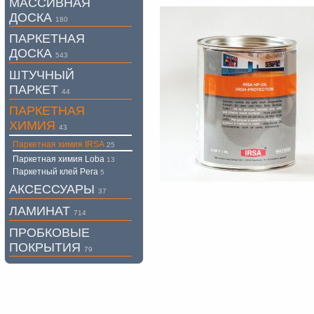
МАССИВНАЯ
ДОСКА
180
ПАРКЕТНАЯ
ДОСКА
543
ШТУЧНЫЙ
ПАРКЕТ
44
ПАРКЕТНАЯ
ХИМИЯ
43
Паркетная химия IRSA
25
Паркетная химия Loba
13
Паркетный клей Pera
5
АКСЕССУАРЫ
37
ЛАМИНАТ
714
ПРОБКОВЫЕ
ПОКРЫТИЯ
79