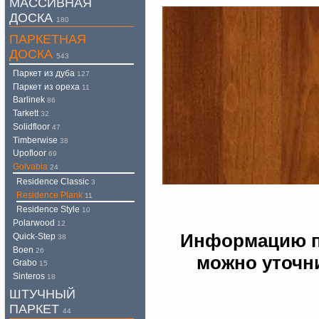
МАССИВНАЯ
ДОСКА
180
ПАРКЕТНАЯ
ДОСКА
543
Паркет из дуба
127
Паркет из ореха
11
Barlinek
86
Tarkett
32
Solidfloor
47
Timberwise
38
Upofloor
69
Golvabia
24
Residence Classic
3
Residence Plank
11
Residence Style
10
Polarwood
12
Информацию по
Quick-Step
38
Boen
26
можно уточни
Grabo
15
Sinteros
18
ШТУЧНЫЙ
ПАРКЕТ
44