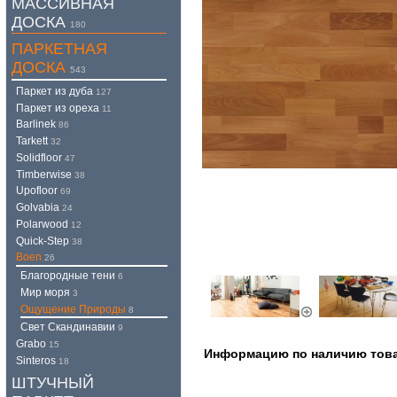
МАССИВНАЯ
ДОСКА
180
ПАРКЕТНАЯ
ДОСКА
543
Паркет из дуба
127
Паркет из ореха
11
Barlinek
86
Tarkett
32
Solidfloor
47
Timberwise
38
Upofloor
69
Golvabia
24
Polarwood
12
Quick-Step
38
Boen
26
Благородные тени
6
Мир моря
3
Ощущение Природы
8
Свет Скандинавии
9
Grabo
15
Информацию по наличию товара
Sinteros
18
ШТУЧНЫЙ