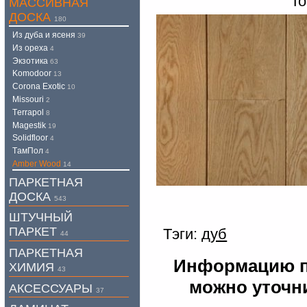
То
МАССИВНАЯ
ДОСКА
180
Из дуба и ясеня
39
Из ореха
4
Экзотика
63
Komodoor
13
Corona Exotic
10
Missouri
2
Тerrapol
8
Magestik
19
Solidfloor
4
ТaмПол
4
Amber Wood
14
ПАРКЕТНАЯ
ДОСКА
543
ШТУЧНЫЙ
ПАРКЕТ
Тэги:
дуб
44
ПАРКЕТНАЯ
Информацию по
ХИМИЯ
43
можно уточни
АКСЕССУАРЫ
37