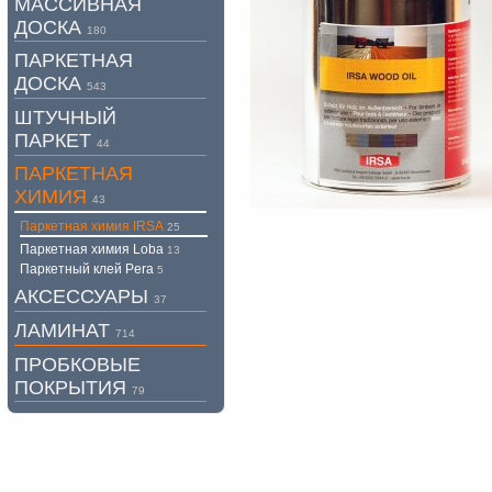
МАССИВНАЯ
ДОСКА
180
ПАРКЕТНАЯ
ДОСКА
543
ШТУЧНЫЙ
ПАРКЕТ
44
ПАРКЕТНАЯ
ХИМИЯ
43
Паркетная химия IRSA
25
Паркетная химия Loba
13
Паркетный клей Pera
5
АКСЕССУАРЫ
37
ЛАМИНАТ
714
ПРОБКОВЫЕ
ПОКРЫТИЯ
79