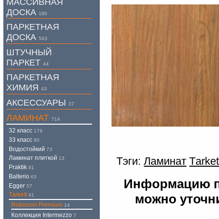
МАССИВНАЯ
ДОСКА
180
ПАРКЕТНАЯ
ДОСКА
543
ШТУЧНЫЙ
ПАРКЕТ
44
ПАРКЕТНАЯ
ХИМИЯ
43
АКСЕССУАРЫ
37
ЛАМИНАТ
714
32 класс
179
33 класс
90
Водостойкий
73
Ламинат плиткой
Тэги:
Ламинат
Tаrket
13
Praktik
81
Balterio
63
Информацию по
Egger
57
Tаrkett
можно уточни
41
Robinson Premium
14
Коллекция Intermezzo
7