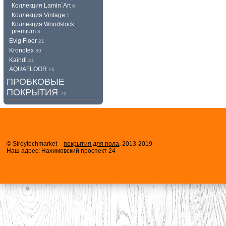
Коллекция Lamin`Art
6
Коллекция Vintage
5
Коллекция Woodstock
premium
8
Evig Floor
21
Kronotex
39
Kaindl
41
AQUAFLOOR
16
ПРОБКОВЫЕ
ПОКРЫТИЯ
79
© Stroytechmarket –
покрытия для пола
, 2013-2019
Наш адрес: Нахимовский проспект 24