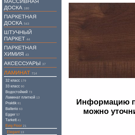
МАССИВНАЯ
ДОСКА
180
ПАРКЕТНАЯ
ДОСКА
543
ШТУЧНЫЙ
ПАРКЕТ
44
ПАРКЕТНАЯ
ХИМИЯ
43
АКСЕССУАРЫ
37
ЛАМИНАТ
714
32 класс
179
33 класс
90
Водостойкий
73
Ламинат плиткой
13
Информацию по
Praktik
81
Balterio
можно уточни
63
Egger
57
Tаrkett
41
Evig Floor
21
Elegant
13