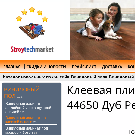
ГЛАВНАЯ
СКИДКИ И НОВОСТИ
ПРАЙС-ЛИСТ
ДОСТАВКА
КО
Каталог напольных покрытий
»
Виниловый пол
»
Виниловый 
Клеевая пли
ВИНИЛОВЫЙ
ПОЛ
121
44650 Дуб Ре
Виниловый ламинат
английской и французской
ёлочкой
12
Виниловый ламинат на
клеевой основе
23
Виниловый ламинат под
То
мрамор и бетон
16