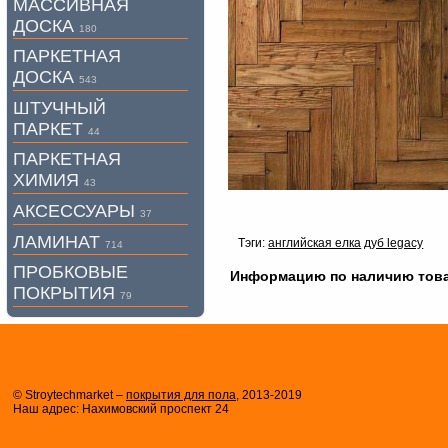
МАССИВНАЯ
ДОСКА
180
ПАРКЕТНАЯ
ДОСКА
543
ШТУЧНЫЙ
ПАРКЕТ
44
ПАРКЕТНАЯ
ХИМИЯ
43
АКСЕССУАРЫ
37
ЛАМИНАТ
Тэги:
английская елка
дуб legacy
714
ПРОБКОВЫЕ
Информацию по наличию товара
ПОКРЫТИЯ
79
© Stroytechmarket –
покрытия для пола
, 2013-2019
Наш адрес: Нахимовский проспект 24