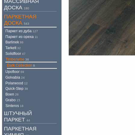
МАССИВНАЯ
ДОСКА
180
ПАРКЕТНАЯ
ДОСКА
543
Паркет из дуба
127
Паркет из ореха
11
Barlinek
86
Tarkett
32
Solidfloor
47
Timberwise
38
Dark Collection
8
Upofloor
69
Golvabia
24
Polarwood
12
Quick-Step
38
Boen
26
Grabo
15
Sinteros
18
ШТУЧНЫЙ
ПАРКЕТ
44
ПАРКЕТНАЯ