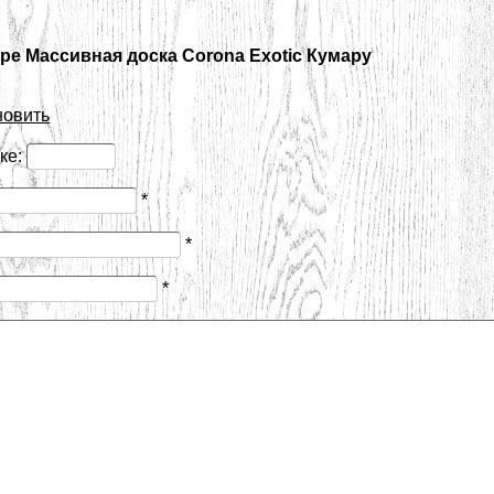
ре Массивная доска Corona Exotic Кумару
новить
нке:
*
*
*